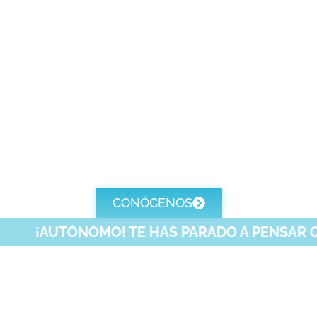
eduría de seguros en Ext
ando alguien entien
tú te desentiendes.
CONÓCENOS
ÓNOMO! TE HAS PARADO A PENSAR QUÉ PASARÍA