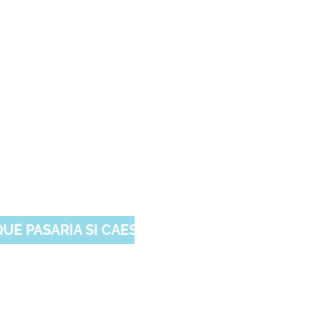
remadura
de,
 SI CAES DE BAJA > INFÓRMATE AQUÍ <